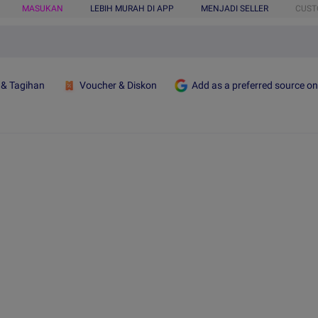
MASUKAN
LEBIH MURAH DI APP
MENJADI SELLER
CUST
 & Tagihan
Voucher & Diskon
Add as a preferred source o