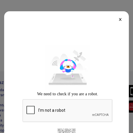
X
Lazada
Always Better
ada
Download the App
gram
entuan
vasi
a
da
ity
Property Protection