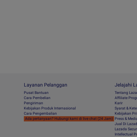
Layanan Pelanggan
Jelajahi 
Pusat Bantuan
Tentang Laz
Cara Pembelian
Afﬁliate Pro
Pengiriman
Karir
Kebijakan Produk Internasional
Syarat & Ket
Cara Pengembalian
Kebijakan Pri
Ada pertanyaan? Hubungi kami di live chat (24 Jam)
Press & Medi
Jual Di Laza
Lazada Secur
Intellectual 