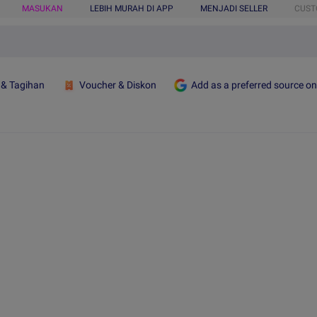
MASUKAN
LEBIH MURAH DI APP
MENJADI SELLER
CUST
 & Tagihan
Voucher & Diskon
Add as a preferred source o