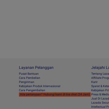
Layanan Pelanggan
Jelajahi 
Pusat Bantuan
Tentang Laz
Cara Pembelian
Afﬁliate Pro
Pengiriman
Karir
Kebijakan Produk Internasional
Syarat & Ket
Cara Pengembalian
Kebijakan Pri
Ada pertanyaan? Hubungi kami di live chat (24 Jam)
Press & Medi
Jual Di Laza
Lazada Secur
Intellectual 