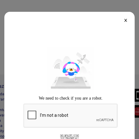
X
Lazada
Always Better
ada
Download the App
gram
entuan
vasi
a
da
ity
Property Protection